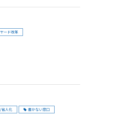
ヤード改革
/省人化
書かない窓口