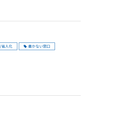
/省人化
書かない窓口