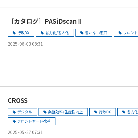
［カタログ］PASiDscanⅡ
行政DX
省力化/省人化
書かない窓口
フロント
2025-06-03 08:31
CROSS
デジタル
業務効率/生産性向上
行政DX
省力化
フロントヤード改革
2025-05-27 07:31