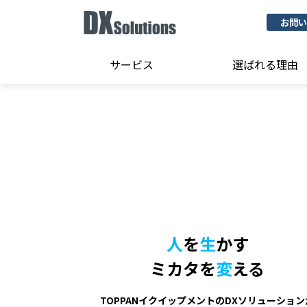
お問い
サービス
選ばれる理由
人
を
生
かす
ミカタを
変
える
TOPPANイクイップメントのDXソリューション