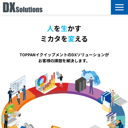
サービス
人
を
生
かす
選ばれる理由
ミカタを
変
える
導入事例
ブログ
TOPPANイクイップメントのDXソリューションが
お客様の課題を解決します。
セミナー情報
お知らせ