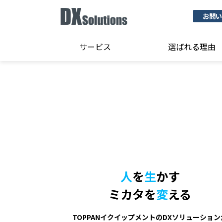
お問い
サービス
選ばれる理由
人
を
生
かす
ミカタを
変
える
TOPPANイクイップメントのDXソリューション