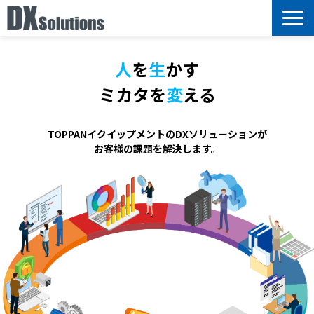
サービス
人
を
生
かす
選ばれる理由
ミカタを
変
える
導入事例
ブログ
TOPPANイクイップメントのDXソリューションが
お客様の課題を解決します。
セミナー情報
お知らせ