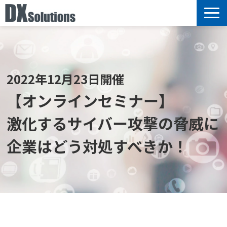
サービス
選ばれる理由
導入事例
2022年12月23日開催
ブログ
【オンラインセミナー】
セミナー情報
激化するサイバー攻撃の脅威に
お知らせ
企業はどう対処すべきか！