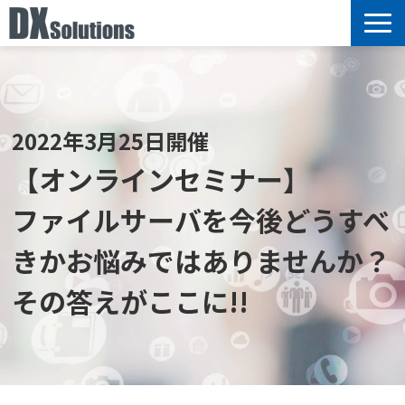
サービス
選ばれる理由
導入事例
2022年3月25日開催
ブログ
【オンラインセミナー】
セミナー情報
ファイルサーバを今後どうすべ
お知らせ
きかお悩みではありませんか？
その答えがここに!!