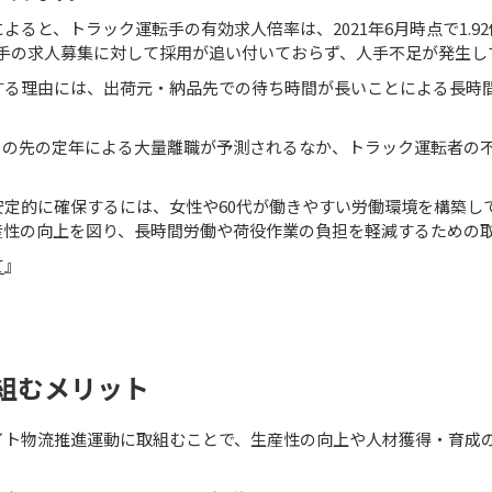
によると、トラック運転手の有効求人倍率は、2021年6月時点で1.9
転手の求人募集に対して採用が追い付いておらず、人手不足が発生し
する理由には、出荷元・納品先での待ち時間が長いことによる長時
この先の定年による大量離職が予測されるなか、トラック運転者の
定的に確保するには、女性や60代が働きやすい労働環境を構築し
産性の向上を図り、長時間労働や荷役作業の負担を軽減するための
て
』
組むメリット
ト物流推進運動に取組むことで、生産性の向上や人材獲得・育成の